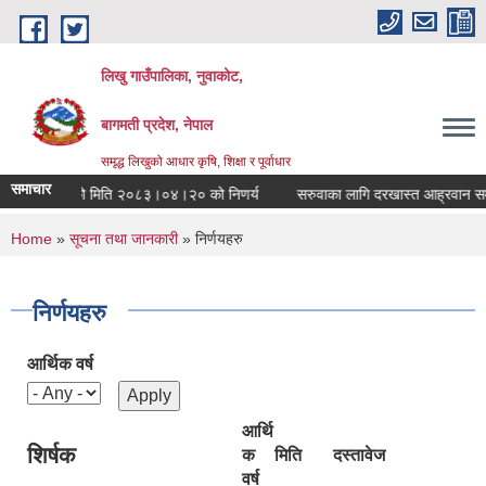
Skip to main content
लिखु गाउँपालिका, नुवाकोट,
बागमती प्रदेश, नेपाल
समृद्ध लिखुको आधार कृषि, शिक्षा र पूर्वाधार
समाचार
गाँउपालिकाको मिति २०८३।०४।२० को निणर्य
सरुवाका लागि दरखास्त आह्रवान सम्बन
You are here
Home
»
सूचना तथा जानकारी
» निर्णयहरु
निर्णयहरु
आर्थिक वर्ष
आर्थि
शिर्षक
क
मिति
दस्तावेज
वर्ष