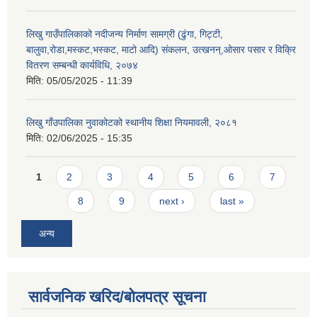
लिखु गाउँपालिकाको नदीजन्य निर्माण सामग्री (ढुंगा, गिट्टी,
बालुवा,रोडा,मस्कट,भस्कट, माटो आदि) संकलन, उत्खनन्,ओसार पसार र विक्रि
वितरण सम्बन्धी कार्यविधि, २०७४
मिति:
05/05/2025 - 11:39
लिखु गाँउपालिका नुवाकोटको स्थानीय शिक्षा नियमावली, २०८१
मिति:
02/06/2025 - 15:35
Pages
1
2
3
4
5
6
7
8
9
next ›
last »
अन्य
सार्वजनिक खरिद/बोलपत्र सूचना