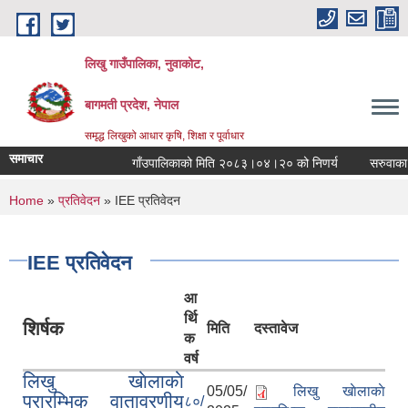
Skip to main content
लिखु गाउँपालिका, नुवाकोट,
बागमती प्रदेश, नेपाल
समृद्ध लिखुको आधार कृषि, शिक्षा र पूर्वाधार
समाचार
गाँउपालिकाको मिति २०८३।०४।२० को निणर्य
सरुवाका ला
You are here
Home
»
प्रतिवेदन
» IEE प्रतिवेदन
IEE प्रतिवेदन
आ
र्थि
शिर्षक
मिति
दस्तावेज
क
वर्ष
लिखु खाेलाकाे
05/05/
लिखु खाेलाकाे
प्रारम्भिक वातावरणीय
८०/