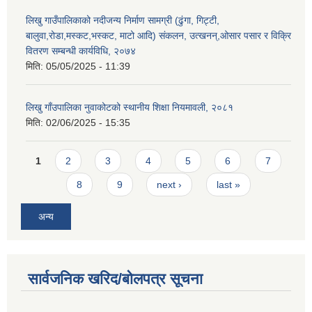
लिखु गाउँपालिकाको नदीजन्य निर्माण सामग्री (ढुंगा, गिट्टी,
बालुवा,रोडा,मस्कट,भस्कट, माटो आदि) संकलन, उत्खनन्,ओसार पसार र विक्रि
वितरण सम्बन्धी कार्यविधि, २०७४
मिति:
05/05/2025 - 11:39
लिखु गाँउपालिका नुवाकोटको स्थानीय शिक्षा नियमावली, २०८१
मिति:
02/06/2025 - 15:35
Pages
1
2
3
4
5
6
7
8
9
next ›
last »
अन्य
सार्वजनिक खरिद/बोलपत्र सूचना