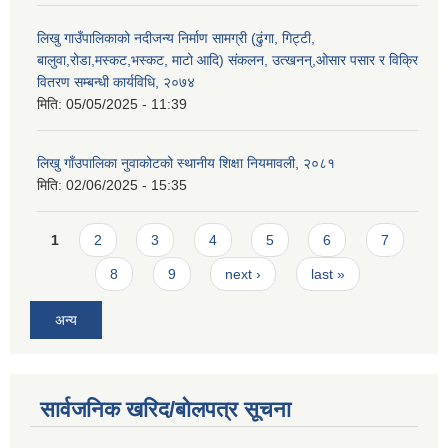
लिखु गाउँपालिकाको नदीजन्य निर्माण सामग्री (ढुंगा, गिट्टी,
बालुवा,रोडा,मस्कट,भस्कट, माटो आदि) संकलन, उत्खनन्,ओसार पसार र विक्रि
वितरण सम्बन्धी कार्यविधि, २०७४
मिति:
05/05/2025 - 11:39
लिखु गाँउपालिका नुवाकोटको स्थानीय शिक्षा नियमावली, २०८१
मिति:
02/06/2025 - 15:35
Pages
1
2
3
4
5
6
7
8
9
next ›
last »
अन्य
सार्वजनिक खरिद/बोलपत्र सूचना