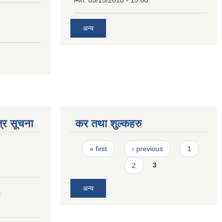
मिति:
05/15/2018 - 15:00
अन्य
्र सूचना
कर तथा शुल्कहरु
Pages
« first
‹ previous
1
2
3
अन्य
।