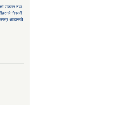
थको संकलन तथा
्रीहरुको निकासी
बोलपत्र आव्हानको
।